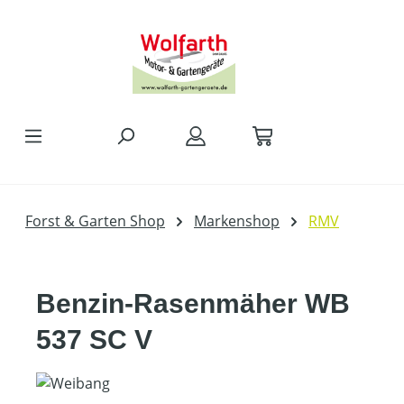
alt springen
Forst & Garten Shop
Markenshop
RMV
Benzin-Rasenmäher WB
537 SC V