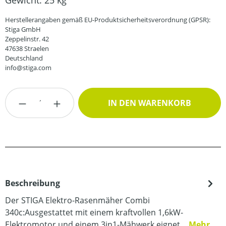
Gewicht:
25 kg
Herstellerangaben gemäß EU-Produktsicherheitsverordnung (GPSR):
Stiga GmbH
Zeppelinstr. 42
47638 Straelen
Deutschland
info@stiga.com
Produkt Anzahl: Gib den gewünschten Wert
IN DEN WARENKORB
Beschreibung
Der STIGA Elektro-Rasenmäher Combi
340c:Ausgestattet mit einem kraftvollen 1,6kW-
Elektromotor und einem 3in1-Mähwerk eignet…
Mehr