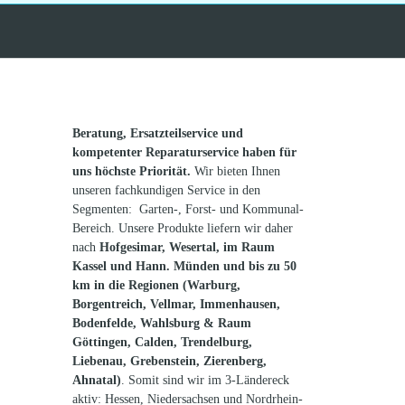
ÜBER UNS
SERVICE
Beratung, Ersatzteilservice und
Batteri
kompetenter Reparaturservice haben für
Altölen
uns höchste Priorität.
Wir bieten Ihnen
Widerru
unseren fachkundigen Service in den
Verpac
Segmenten: Garten-, Forst- und Kommunal-
Cookie-
Bereich.
Unsere Produkte liefern wir daher
nach
Hofgesimar, Wesertal,
im Raum
Impres
Kassel und Hann. Münden und bis zu 50
Kontak
km in die Regionen (Warburg,
Widerru
Borgentreich, Vellmar, Immenhausen,
Datens
Bodenfelde, Wahlsburg & Raum
AGB
Göttingen,
Calden, Trendelburg,
Liebenau, Grebenstein, Zierenberg,
Ahnatal)
. Somit sind wir im 3-Ländereck
aktiv: Hessen, Niedersachsen und Nordrhein-