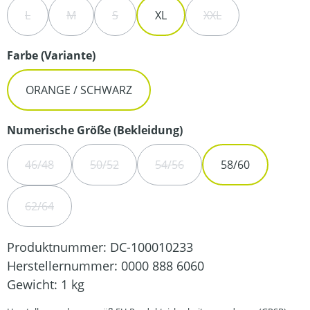
L
M
S
XL
XXL
(DIESE OPTION IST ZURZEIT NICHT VERFÜGBAR.)
(DIESE OPTION IST ZURZEIT NICHT VERFÜGBAR.)
(DIESE OPTION IST ZURZEIT NICHT VERFÜG
(DIESE OPTION IST Z
auswählen
Farbe (Variante)
ORANGE / SCHWARZ
auswählen
Numerische Größe (Bekleidung)
46/48
50/52
54/56
58/60
(DIESE OPTION IST ZURZEIT NICHT VERFÜGBAR.)
(DIESE OPTION IST ZURZEIT NICHT VERFÜGBA
(DIESE OPTION IST ZURZEIT N
62/64
(DIESE OPTION IST ZURZEIT NICHT VERFÜGBAR.)
Produktnummer:
DC-100010233
Herstellernummer:
0000 888 6060
Gewicht:
1 kg