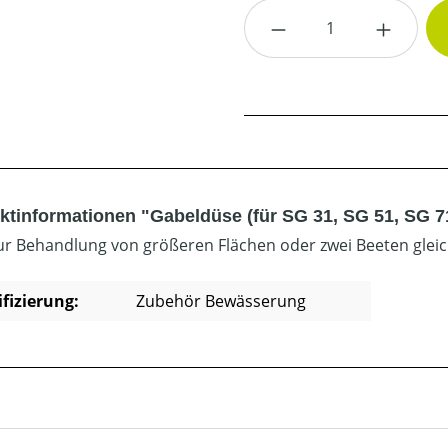
Produkt Anzahl: G
ktinformationen "Gabeldüse (für SG 31, SG 51, SG 7
zur Behandlung von größeren Flächen oder zwei Beeten gleichz
ifizierung:
Zubehör Bewässerung