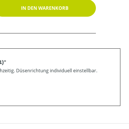
ib den gewünschten Wert ein oder benutz
IN DEN WARENKORB
1)"
eitig. Düsenrichtung individuell einstellbar.