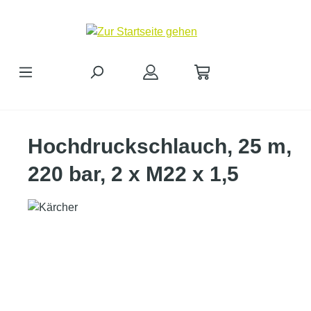
alt springen
Hochdruckschlauch, 25 m,
220 bar, 2 x M22 x 1,5
Bildergalerie überspringen