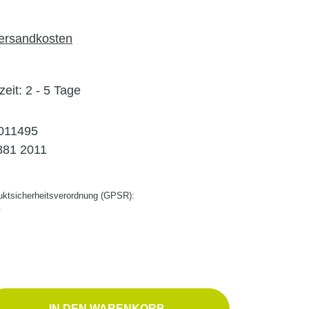
Versandkosten
zeit: 2 - 5 Tage
011495
881 2011
ktsicherheitsverordnung (GPSR):
G
b den gewünschten Wert ein oder benutze d
IN DEN WARENKORB