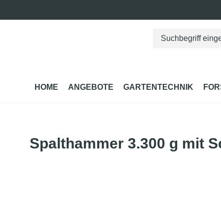
springen
Zur Hauptnavigation springen
HOME
ANGEBOTE
GARTENTECHNIK
FOR
Spalthammer 3.300 g mit S
Bildergalerie überspringen